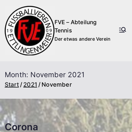
Zum
Inhalt
FVE – Abteilung
springen
Tennis
Der etwas andere Verein
Month:
November 2021
Start
2021
November
Corona