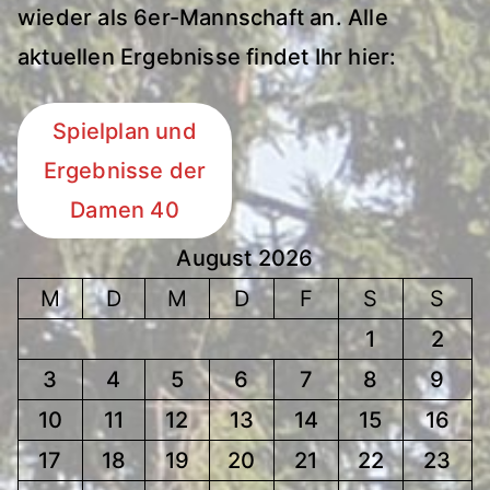
wieder als 6er-Mannschaft an. Alle
aktuellen Ergebnisse findet Ihr hier:
Spielplan und
Ergebnisse der
Damen 40
August 2026
M
D
M
D
F
S
S
1
2
3
4
5
6
7
8
9
10
11
12
13
14
15
16
17
18
19
20
21
22
23