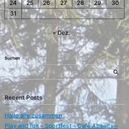
24
25
26
27
28
29
30
31
« Dez.
Suchen
Suchen
Recent Posts
Hallo alle zusammen,
Play and fun – Sportfest – Café Abseits –