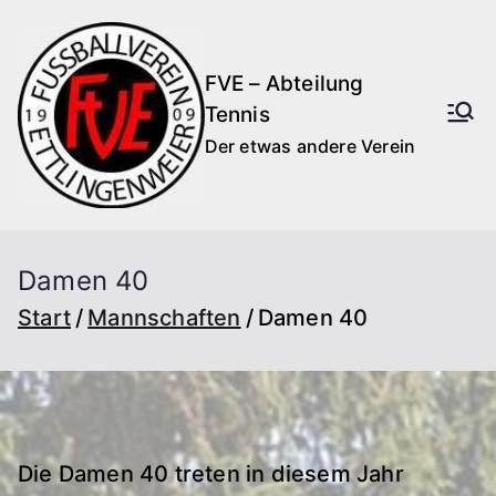
Zum
Inhalt
FVE – Abteilung
springen
Tennis
Der etwas andere Verein
Damen 40
Start
Mannschaften
Damen 40
Die Damen 40 treten in diesem Jahr