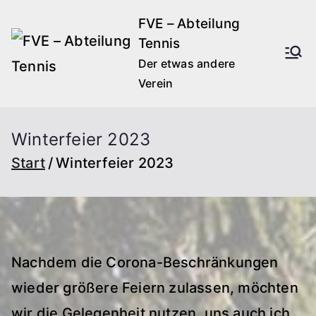
Zum
FVE – Abteilung
Inhalt
Tennis
springen
Der etwas andere
Verein
Winterfeier 2023
Start
Winterfeier 2023
Nachdem die Corona-Beschränkungen
wieder größere Feiern zulassen, möchten
wir die Gelegenheit nutzen, uns auch ich