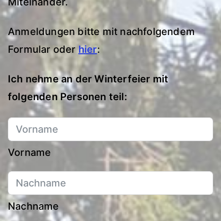
Miteinander.
Anmeldungen bitte mit nachfolgendem
Formular oder
hier
:
Ich nehme an der Winterfeier mit
folgenden Personen teil:
Vorname
Nachname