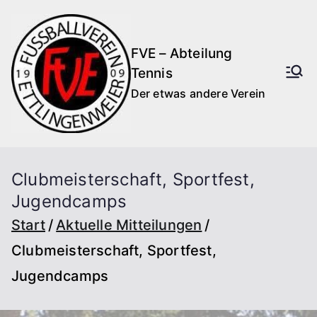
Zum
Inhalt
FVE – Abteilung
springen
Tennis
Der etwas andere Verein
Clubmeisterschaft, Sportfest,
Jugendcamps
Start
Aktuelle Mitteilungen
Clubmeisterschaft, Sportfest,
Jugendcamps