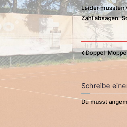
Leider mussten 
Zahl absagen. S
Beitragsna
Doppel-Moppe
Schreibe ein
Du musst
angem