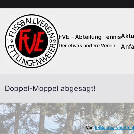
Zum
Inhalt
springen
Aktu
FVE – Abteilung Tennis
Der etwas andere Verein
Anfa
Doppel-Moppel abgesagt!
Von
BR
Beitrag veröffen