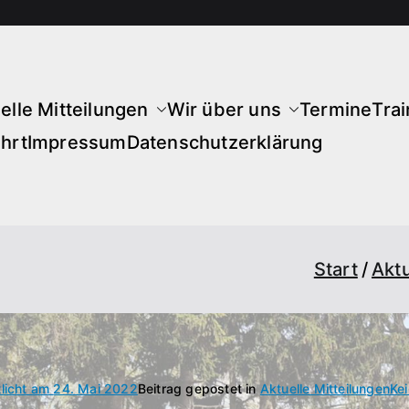
elle Mitteilungen
Wir über uns
Termine
Trai
hrt
Impressum
Datenschutzerklärung
Start
Aktu
tlicht am
24. Mai 2022
Beitrag gepostet in
Aktuelle Mitteilungen
Ke