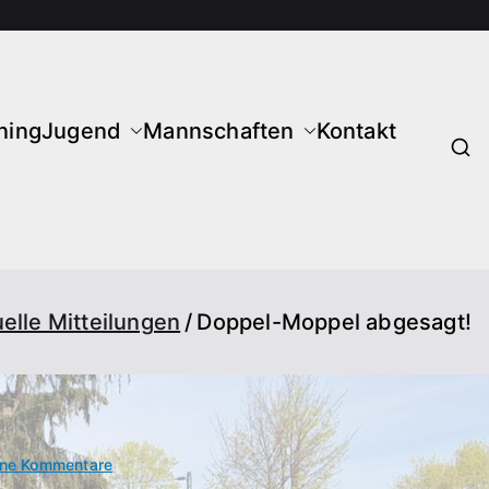
ning
Jugend
Mannschaften
Kontakt
elle Mitteilungen
Doppel-Moppel abgesagt!
zu
ine Kommentare