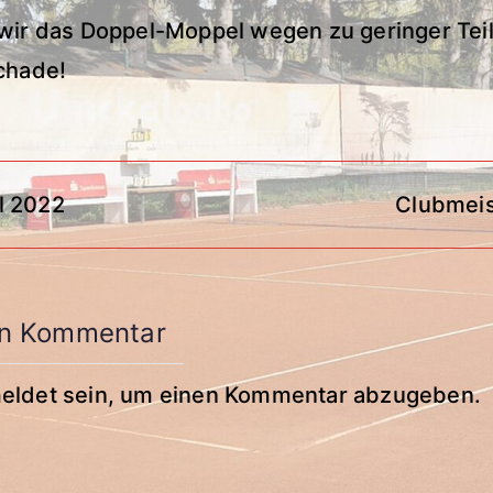
wir das Doppel-Moppel wegen zu geringer Te
chade!
vigation
l 2022
Clubmeis
en Kommentar
eldet
sein, um einen Kommentar abzugeben.