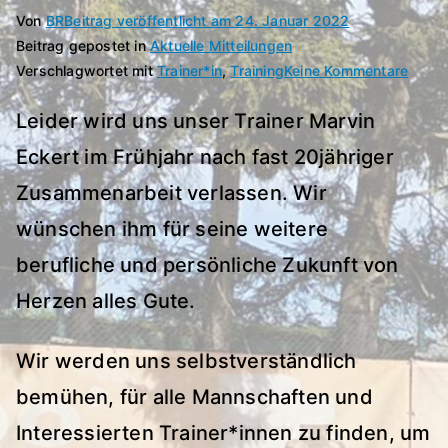
Von
BR
Beitrag veröffentlicht am
24. Januar 2022
Beitrag gepostet in
Aktuelle Mitteilungen
zu
Verschlagwortet mit
Trainer*in
,
Training
Keine Kommentare
Train
Leider wird uns unser Trainer Marvin
Eckert im Frühjahr nach fast 20jähriger
Zusammenarbeit verlassen. Wir
wünschen ihm für seine weitere
berufliche und persönliche Zukunft von
Herzen alles Gute.
Wir werden uns selbstverständlich
bemühen, für alle Mannschaften und
Interessierten Trainer*innen zu finden, um