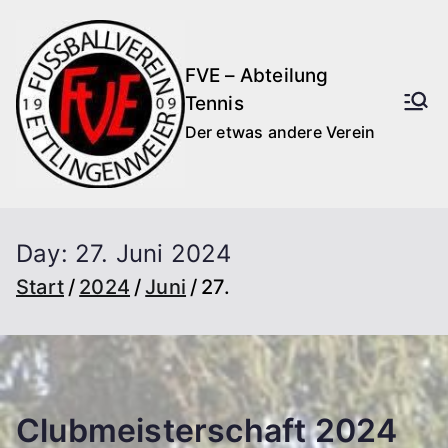
Zum
Inhalt
FVE – Abteilung
springen
Tennis
Der etwas andere Verein
Day:
27. Juni 2024
Start
2024
Juni
27.
Clubmeisterschaft 2024