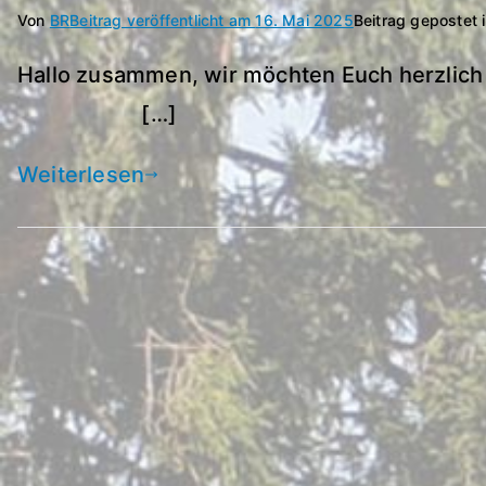
Von
BR
Beitrag veröffentlicht am
16. Mai 2025
Beitrag gepostet 
Hallo zusammen, wir möchten Euch herz
[…]
Weiterlesen