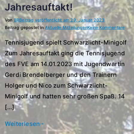
Jahresauftakt!
Von
BR
Beitrag veröffentlicht am
29. Januar 2023
zu
Beitrag gepostet in
Aktuelle Mitteilungen
Keine Kommentare
Gelu
Tennisjugend spielt Schwarzlicht-Minigolf
Jahr
Zum Jahresauftakt ging die Tennisjugend
des FVE am 14.01.2023 mit Jugendwartin
Gerdi Brendelberger und den Trainern
Holger und Nico zum Schwarzlicht-
Minigolf und hatten sehr großen Spaß. 14
[…]
Weiterlesen