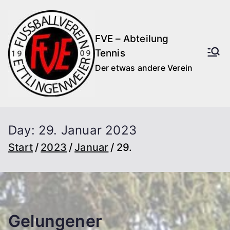
Zum
Inhalt
FVE – Abteilung
springen
Tennis
Der etwas andere Verein
Day:
29. Januar 2023
Start
2023
Januar
29.
Gelungener